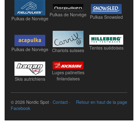
Pulkas de Norvège
Pulkas Snowsled
Pulkas de Norvège
Tentes suédoises
Pulkas de Norvège
Chariots suisses
Luges patinettes
finlandaises
Skis autrichiens
© 2026 Nordic Spot ·
Contact
·
Retour en haut de la page
Facebook