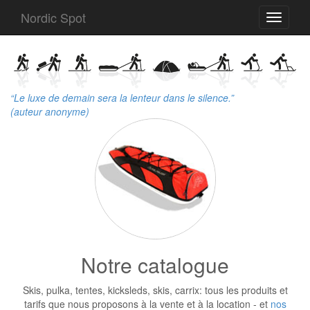
Nordic Spot
Toggle
navigati
“Le luxe de demain sera la lenteur dans le silence.”
(auteur anonyme)
Notre catalogue
Skis, pulka, tentes, kicksleds, skis, carrix: tous les produits et
tarifs que nous proposons à la vente et à la location - et
nos