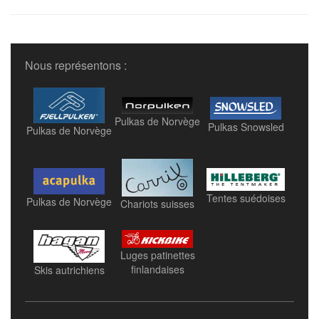
Nous représentons :
Pulkas de Norvège
Pulkas Snowsled
Pulkas de Norvège
Tentes suédoises
Pulkas de Norvège
Chariots suisses
Luges patinettes
finlandaises
Skis autrichiens