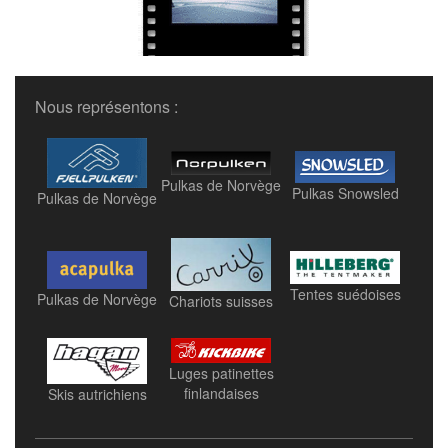
Nous représentons :
Pulkas de Norvège
Pulkas Snowsled
Pulkas de Norvège
Tentes suédoises
Pulkas de Norvège
Chariots suisses
Luges patinettes
finlandaises
Skis autrichiens