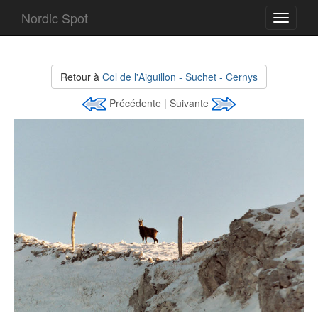
Nordic Spot
Toggle
navigati
Retour à
Col de l'Aiguillon - Suchet - Cernys
Précédente | Suivante