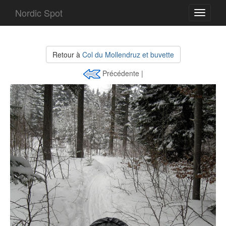
Nordic Spot
Toggle
navigati
Retour à
Col du Mollendruz et buvette
Précédente |