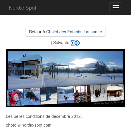
Nordic Spot
Toggle
navigati
Retour à
Chalet des Enfants, Lausanne
| Suivante
Les belles conditions de décembre 2012.
photo © nordic-spot.com