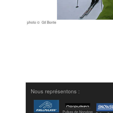
photo © Gil Bonte
Nous représentons :
Pulkas de Norvège