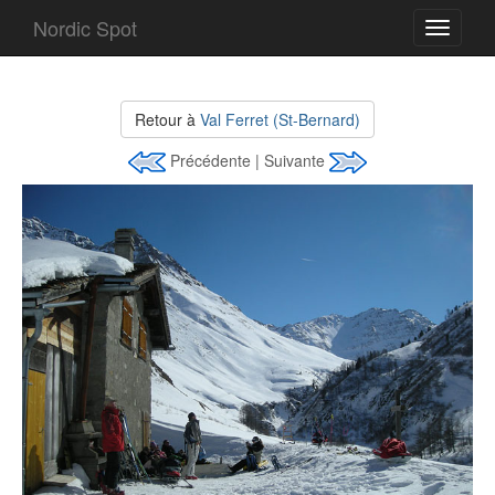
Nordic Spot
Toggle
navigati
Retour à
Val Ferret (St-Bernard)
Précédente | Suivante