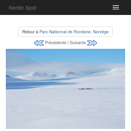
Nordic Spot
Toggle
navigati
Retour à
Parc Nationnal de Rondane, Norvège
Précédente | Suivante