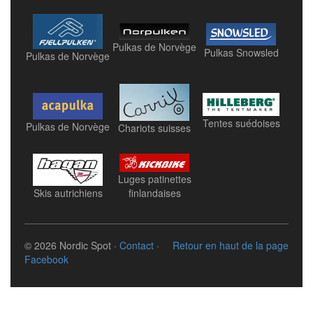
Pulkas de Norvège
Pulkas Snowsled
Pulkas de Norvège
Tentes suédoises
Pulkas de Norvège
Chariots suisses
Luges patinettes
finlandaises
Skis autrichiens
© 2026 Nordic Spot ·
Contact
·
Retour en haut de la page
Facebook