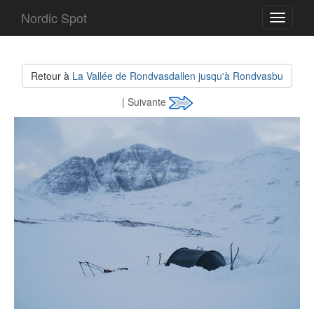
Nordic Spot
Toggle
navigati
Retour à
La Vallée de Rondvasdallen jusqu'à Rondvasbu
| Suivante