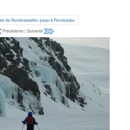
lée de Rondvasdallen jusqu'à Rondvasbu
Précédente | Suivante