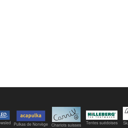
owsled
Tentes suédoises
Sk
Pulkas de Norvège
Chariots suisses