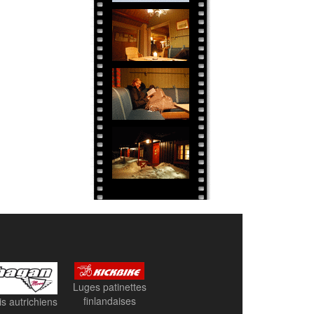
Luges patinettes
finlandaises
is autrichiens